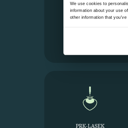
We use cookies to personalis
SMILE Pro utförs med
information about your use of
senaste lasermaskinen.
other information that you’ve
Skonsam och snabb
återhämtning. För dig
mellan 20-45 år.
Läs mer
PRK-LASEK