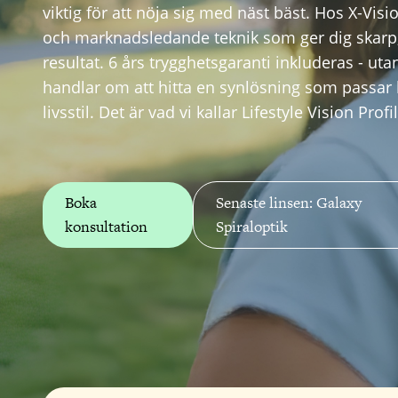
viktig för att nöja sig med näst bäst. Hos X-Vis
och marknadsledande teknik som ger dig skarp,
resultat. 6 års trygghetsgaranti inkluderas - uta
handlar om att hitta en synlösning som passar
livsstil. Det är vad vi kallar Lifestyle Vision Prof
Boka
Senaste linsen: Galaxy
konsultation
Spiraloptik