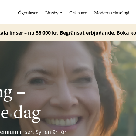
Ögonlaser
Linsbyte
Grå starr
Modern teknologi
la linser – nu 56 000 kr. Begränsat erbjudande.
Boka ko
ng –
je dag
remiumlinser. Synen är för