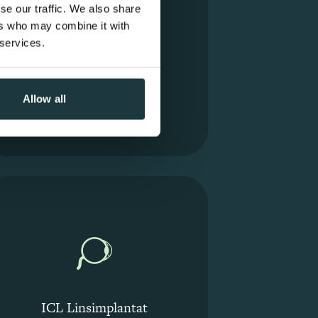
se our traffic. We also share
För dig mellan 20-45 år
ers who may combine it with
som önskar snabb
 services.
återhämtning
Läs mer
Allow all
ICL Linsimplantat