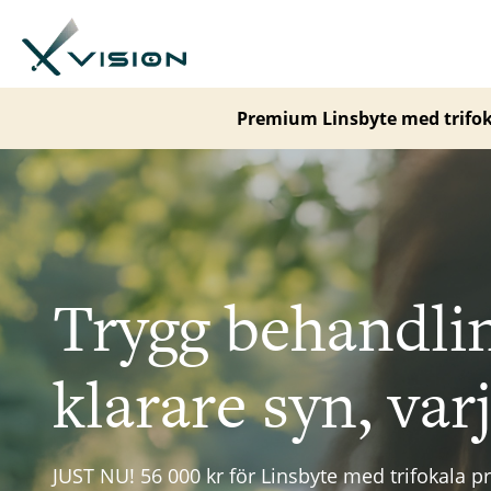
Premium Linsbyte med trifoka
Trygg behandli
klarare syn, var
JUST NU! 56 000 kr för Linsbyte med trifokala p