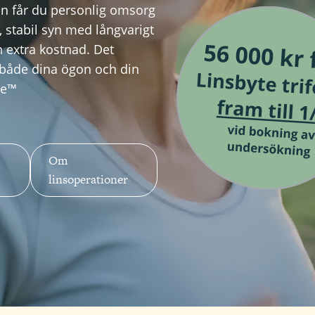
ion får du personlig omsorg
 stabil syn med långvarigt
n extra kostnad. Det
 både dina ögon och din
ile™
Om
linsoperationer