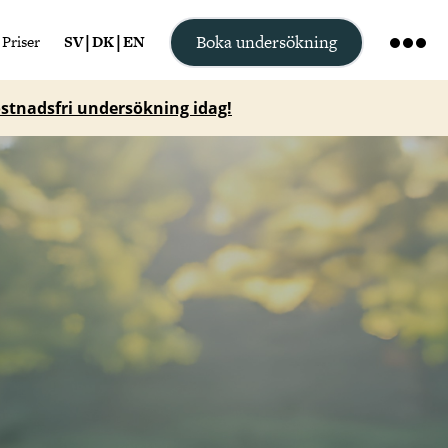
Boka undersökning
Priser
SV
|
DK
|
EN
stnadsfri undersökning idag!