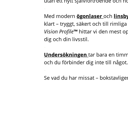
utan ett nytt självförtroende och hö
-
Med modern
ögonlaser
och
linsb
klart – tryggt, säkert och till rimli
Vision Profile
™
hittar vi den mest o
dig och din livsstil.
-
Undersökningen
tar bara en timm
och du förbinder dig inte till något
-
Se vad du har missat – bokstavlige