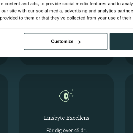
No-Touch (TRANS-PRK)
e content and ads, to provide social media features and to analy
 our site with our social media, advertising and analytics partn
Skonsam ytbehandling
 provided to them or that they’ve collected from your use of their
för dig mellan 20-45 år.
Läs mer
Customize
Linsbyte Excellens
För dig över 45 år.