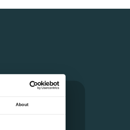
About
FS-LASIK