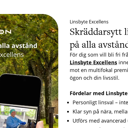
Linsbyte Excellens
Skräddarsytt l
på alla avstån
För dig som vill bli fri
Linsbyte Excellens
inne
mot en multifokal premi
ögon och din livsstil.
-
Fördelar med Linsbyte
Personligt linsval – in
Klar syn på nära, mella
Utförs med avancerad 