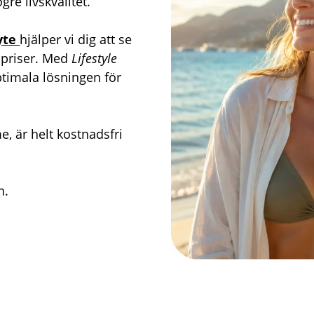
gre livskvalitet.
yte
hjälper vi dig att se
ga priser. Med
Lifestyle
ptimala lösningen för
e, är helt kostnadsfri
.
n.