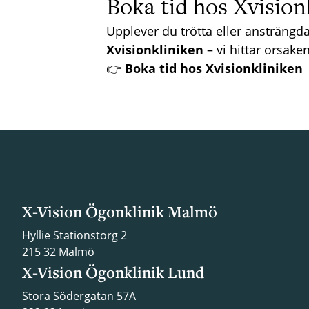
Boka tid hos Xvision
Upplever du trötta eller ansträngda
Xvisionkliniken
– vi hittar orsaken
👉
Boka tid hos Xvisionkliniken
X-Vision Ögonklinik Malmö
Hyllie Stationstorg 2
215 32 Malmö
X-Vision Ögonklinik Lund
Stora Södergatan 57A