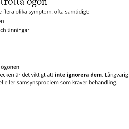
trötta ögon
e flera olika symptom, ofta samtidigt:
on
ch tinningar
i ögonen
cken är det viktigt att
inte ignorera dem
. Långvarig
el eller samsynsproblem som kräver behandling.