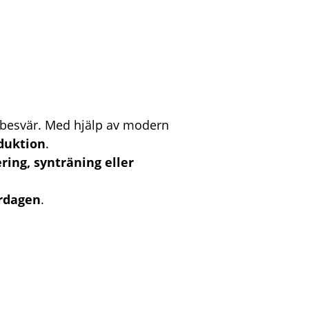
a besvär. Med hjälp av modern
duktion
.
ring, synträning eller
ardagen
.