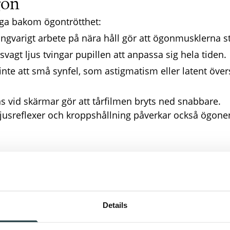
gon
igga bakom ögontrötthet:
ngvarigt arbete på nära håll gör att ögonmusklerna s
 svagt ljus tvingar pupillen att anpassa sig hela tiden.
nte att små synfel, som astigmatism eller latent över
 vid skärmar gör att tårfilmen bryts ned snabbare.
jusreflexer och kroppshållning påverkar också ögone
v?
Details
ingar i vardagen göra stor skillnad: