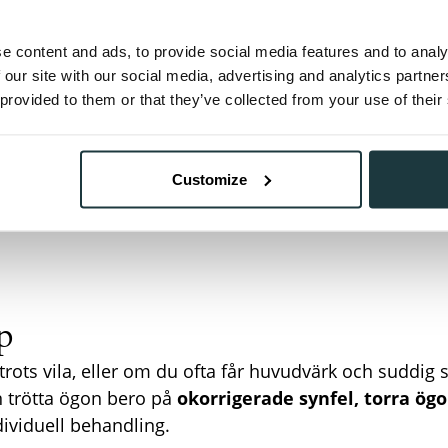
t – titta 20 meter bort i 20 sekunder.
inuterspauser per timme ger ögonen chans att vila.
e content and ads, to provide social media features and to analy
t motljus eller reflektioner på skärmen.
 our site with our social media, advertising and analytics partn
 provided to them or that they’ve collected from your use of their
ungefär en armlängd bort, mobilen något längre.
ögondroppar kan lindra torra ögon.
n naturligt och minskar irritation.
Customize
p
rots vila, eller om du ofta får huvudvärk och suddig 
kan trötta ögon bero på
okorrigerade synfel, torra ög
dividuell behandling.