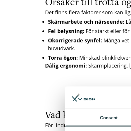
Orsaker till trötta ö
Det finns flera faktorer som kan l
Skärmarbete och närseende:
Lå
Fel belysning:
För starkt eller för
Okorrigerade synfel:
Många vet i
huvudvärk.
Torra ögon:
Minskad blinkfrekvens
Dålig ergonomi:
Skärmplacering, l
Vad kan du göra själ
Consent
För lindriga besvär kan små förändr