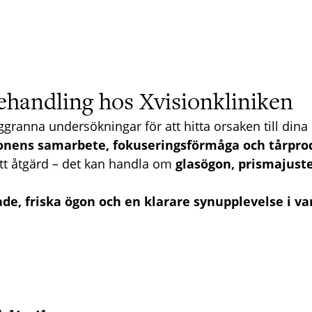
handling hos Xvisionkliniken
ggranna undersökningar för att hitta orsaken till din
onens samarbete, fokuseringsförmåga och tårpro
rätt åtgärd – det kan handla om
glasögon, prismajuste
de, friska ögon och en klarare synupplevelse i v