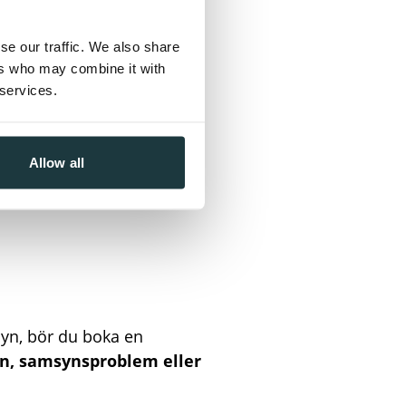
se our traffic. We also share
ers who may combine it with
 services.
Allow all
syn, bör du boka en
on, samsynsproblem eller