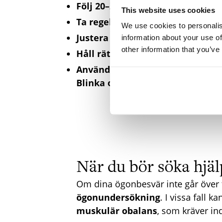
Följ 20–20–20-regeln:
Var 20:e minu
This website uses cookies
Ta regelbundna pauser:
Två femm
We use cookies to personalis
Justera belysningen:
Undvik stark
information about your use of
other information that you’ve
Håll rätt avstånd:
Datorn bör stå 
Använd tårersättning:
Smörjande 
Blinka oftare:
Det återfuktar ögone
När du bör söka hjäl
Om dina ögonbesvär inte går över t
ögonundersökning
. I vissa fall 
muskulär obalans
, som kräver in