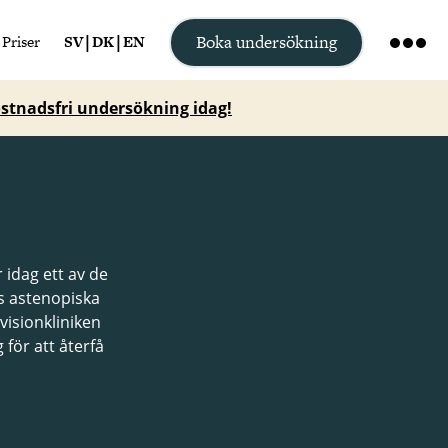
Boka undersökning
Priser
SV
|
DK
|
EN
stnadsfri undersökning idag!
 idag ett av de
s astenopiska
visionkliniken
 för att återfå