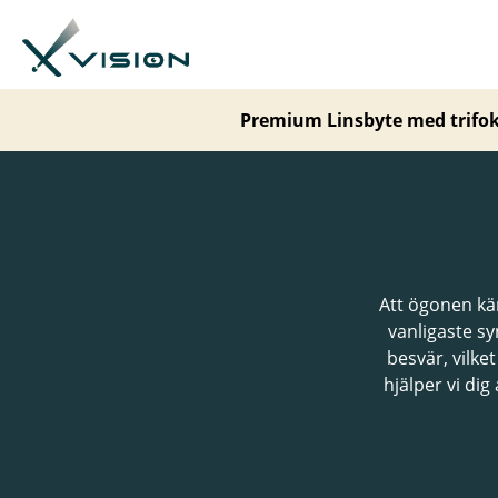
Premium Linsbyte med trifoka
Att ögonen kän
vanligaste s
besvär, vilke
hjälper vi dig