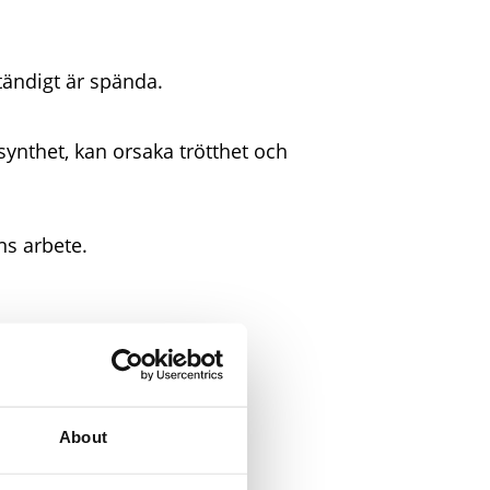
tändigt är spända.
synthet, kan orsaka trötthet och
ns arbete.
About